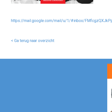
https://mail.google.com/mail/u/1/#inbox/FMfcgzQXJ
< Ga terug naar overzicht