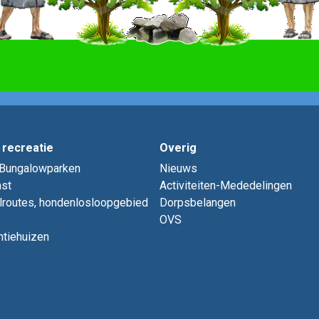
 recreatie
Overig
Bungalowparken
Nieuws
st
Activiteiten-Mededelingen
lroutes, hondenlosloopgebied
Dorpsbelangen
OVS
ntiehuizen