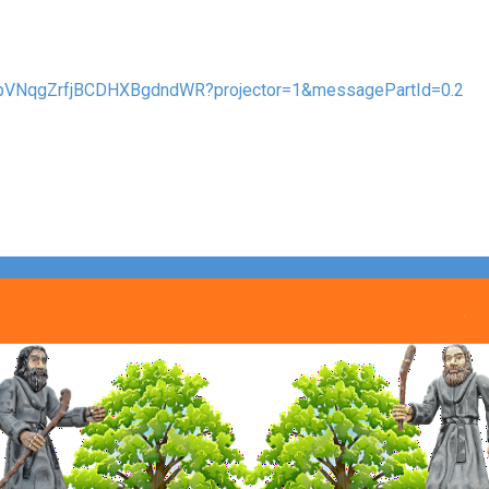
kPpVNqgZrfjBCDHXBgdndWR?projector=1&messagePartId=0.2