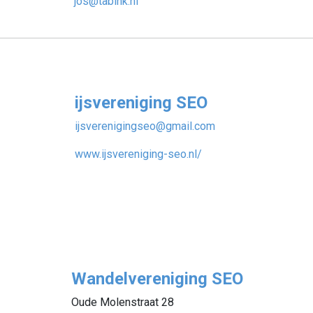
jos@tabink.nl
ijsvereniging SEO
ijsverenigingseo@gmail.com
www.ijsvereniging-seo.nl/
Wandelvereniging SEO
Oude Molenstraat 28