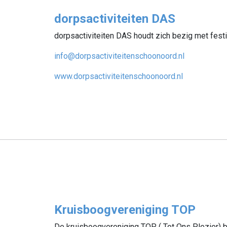
dorpsactiviteiten DAS
dorpsactiviteiten DAS houdt zich bezig met fest
info@dorpsactiviteitenschoonoord.nl
www.dorpsactiviteitenschoonoord.nl
Kruisboogvereniging TOP
De kruisboogvereniging TOP ( Tot Ons Plezier) be