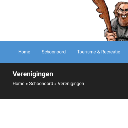
Home
Schoonoord
Toerisme & Recreatie
Verenigingen
Home
»
Schoonoord
»
Verenigingen