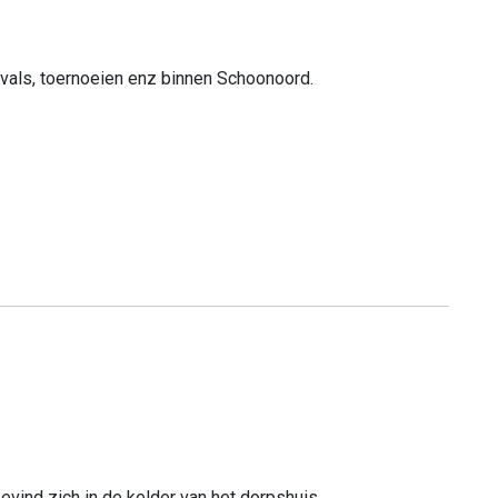
ivals, toernoeien enz binnen Schoonoord.
vind zich in de kelder van het dorpshuis.