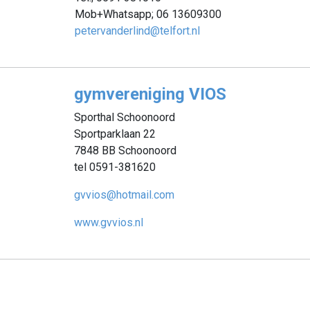
Mob+Whatsapp; 06 13609300
petervanderlind@telfort.nl
gymvereniging VIOS
Sporthal Schoonoord
Sportparklaan 22
7848 BB Schoonoord
tel 0591-381620
gvvios@hotmail.com
www.gvvios.nl