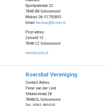
Sportparklaan 22
7848 BB Schoonoord
Mobiel: 06-51792853
Email:
bestuur@kvsdo.nl
Post adres:
Zetveld 12
7848 CZ Schoonoord
www.kvsdo.nl
Koersbal Vereniging
Contact Adres;
Peter van der Lind
Stikkerstraat 28
7848CG, Schoonoord.
Tel.; 0591 381010